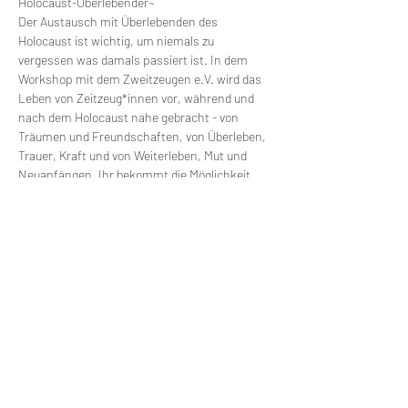
Holocaust-Überlebender~
Der Austausch mit Überlebenden des 
Holocaust ist wichtig, um niemals zu 
vergessen was damals passiert ist. In dem 
Workshop mit dem Zweitzeugen e.V. wird das 
Leben von Zeitzeug*innen vor, während und 
nach dem Holocaust nahe gebracht - von 
Träumen und Freundschaften, von Überleben, 
Trauer, Kraft und von Weiterleben, Mut und 
Neuanfängen. Ihr bekommt die Möglichkeit, 
Zeitzeug*innen durch Erzählungen 
kennenzulernen, ihre Erinnerungen zu 
bewahren und diese als Zweitzeug*innen 
weiterzugeben.
Für Euer Engagement gegen Antisemitismus, 
Rassismus und Diskriminierung.
Anmeldung an: Ulrike Läbe | info@fjm-
lkleipzig.de | Mobil: 01578 3571698 | www.fjm-
lkleipzig.de
Diese Veranstaltung teilen