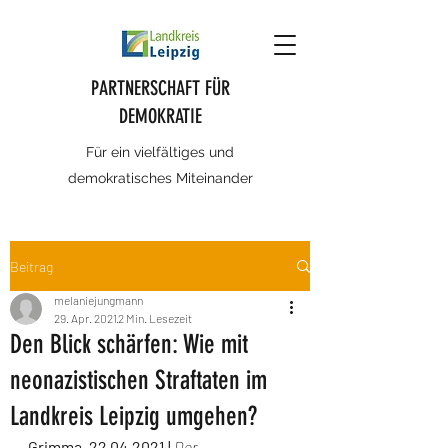
PARTNERSCHAFT FÜR
DEMOKRATIE
Für ein vielfältiges und
demokratisches Miteinander
Beitrag
melaniejungmann
29. Apr. 2021
2 Min. Lesezeit
Den Blick schärfen: Wie mit
neonazistischen Straftaten im
Landkreis Leipzig umgehen?
Grimma, 22.04.2021 | 
Der 