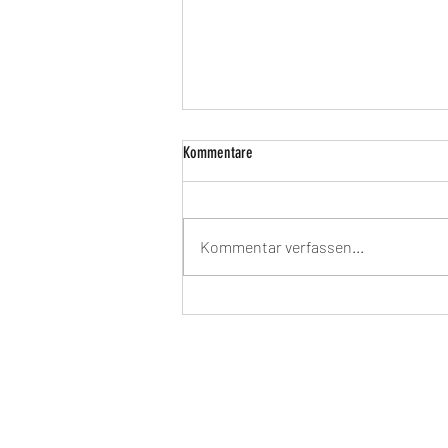
Kommentare
Kommentar verfassen...
Partnerschaft für Demokratie beim Tag de
Begegnung – Mittendrin in Markkleeberg