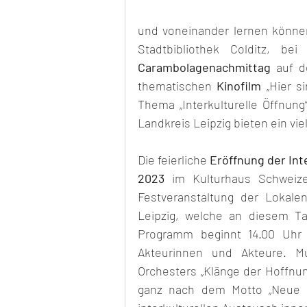
und voneinander lernen können
Stadtbibliothek Colditz, be
Carambolagenachmittag
 auf d
thematischen 
Kinofilm
 „Hier s
Thema „Interkulturelle Öffnung
Landkreis Leipzig bieten ein vie
Die feierliche 
Eröffnung der Int
2023
 im Kulturhaus Schweize
Festveranstaltung der Lokale
Leipzig, welche an diesem Tag
Programm beginnt 14.00 Uhr u
Akteurinnen und Akteure. Mus
Orchesters „Klänge der Hoffnun
ganz nach dem Motto „Neue R