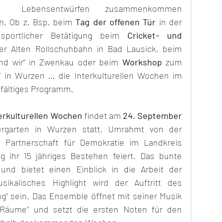
Lebensentwürfen zusammenkommen 
. Ob z. Bsp. beim 
Tag der offenen Tür
 in der 
i sportlicher Betätigung beim 
Cricket- und 
er Alten Rollschuhbahn in Bad Lausick, beim 
ind wir“ in Zwenkau oder beim 
Workshop
 zum 
“ in Wurzen … die Interkulturellen Wochen im 
lfältiges Programm. 
erkulturellen Wochen
 findet am 
24. September 
rgarten in Wurzen statt. Umrahmt von der 
n Partnerschaft für Demokratie im Landkreis 
 ihr 15 jähriges Bestehen feiert. Das bunte 
nd bietet einen Einblick in die Arbeit der 
ikalisches Highlight wird der Auftritt des 
g“ sein. Das Ensemble öffnet mit seiner Musik 
äume“ und setzt die ersten Noten für den 