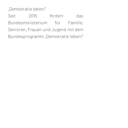
„Demokratie leben!“
Seit 2015 fördert das 
Bundesministerium für Familie, 
Senioren, Frauen und Jugend mit dem 
Bundesprogramm „Demokratie leben!" 
deutschlandweit Projekte zur 
Demokratieförderung, 
Vielfaltgestaltung und 
Extremismusprävention. 
Aktuelle Beiträge
Alle ansehen