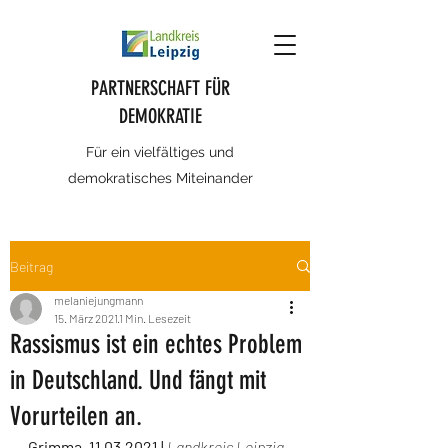
PARTNERSCHAFT FÜR
DEMOKRATIE
Für ein vielfältiges und
demokratisches Miteinander
Beitrag
melaniejungmann
15. März 2021
1 Min. Lesezeit
Rassismus ist ein echtes Problem
in Deutschland. Und fängt mit
Vorurteilen an.
Grimma, 11.03.2021 | 
Landkreis Leipzig 