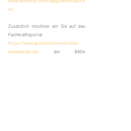
www.facebook.com/lagqueernetsachs
en
Zusätzlich möchten wir Sie auf das 
Fachkräfteportal 
https://www.geschlechtersensible-
paedagogik.de/
 der BAGs 
Jungen*arbeit und Mädchen*politik 
hinweisen, deren Inhalte wir 
uneingeschränkt empfehlen.
Verfasserin: Vera Ohlendorf, 
Bildungsreferentin, Fachstelle LAG 
Queeres Netzwerk Sachsen