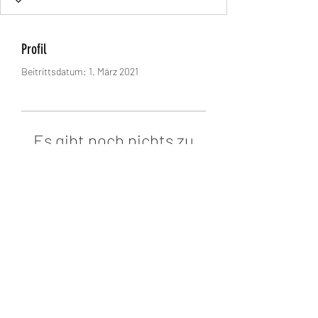
Profil
Beitrittsdatum: 1. März 2021
Es gibt noch nichts zu
sehen
Wenn dieses Mitglied Infos über sich
selbst hinzufügt, erscheinen diese
hier.
©2026 Demokratie im Landkreis Leipzig.