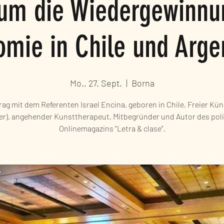
um die Wiedergewinnun
mie in Chile und Arge
Mo., 27. Sept.
  |  
Borna
rag mit dem Referenten Israel Encina, geboren in Chile, Freier Kün
er), angehender Kunsttherapeut, Mitbegründer und Autor des pol
Onlinemagazins "Letra & clase".