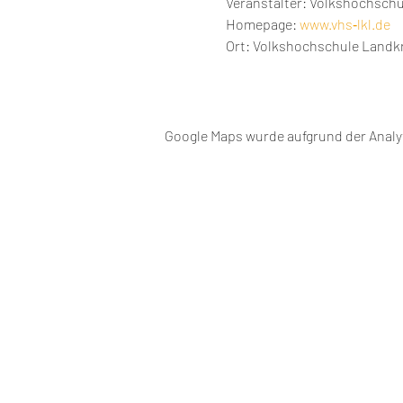
Veranstalter: Volkshochschu
Homepage: 
www.vhs‐lkl.de
Ort: Volkshochschule Landkr
Google Maps wurde aufgrund der Analyt