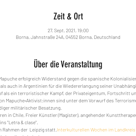
Zeit & Ort
27. Sept. 2021, 19:00
Borna, Jahnstraße 24A, 04552 Borna, Deutschland
Über die Veranstaltung
 Mapuche erfolgreich Widerstand gegen die spanische Kolonialisie
als auch in Argentinien für die Wiedererlangung seiner Unabhängig
als ein terroristischer Kampf, der Privateigentum, Fortschritt un
on Mapuche‐Aktivist:innen sind unter dem Vorwurf des Terrorismu
iger militärischer Besatzung.
oren in Chile, Freier Künstler (Magister), angehender Kunsttherap
ns "Letra & clase".
im Rahmen der 
 Leipzig statt.
Interkulturellen Wochen im Landkreis