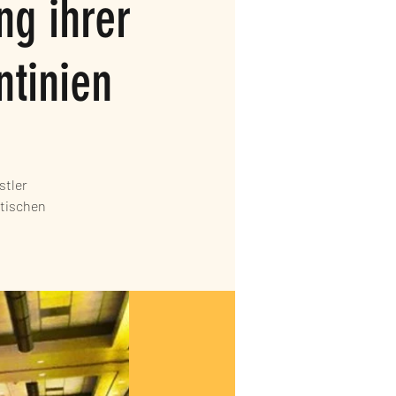
g ihrer
ntinien
stler
itischen