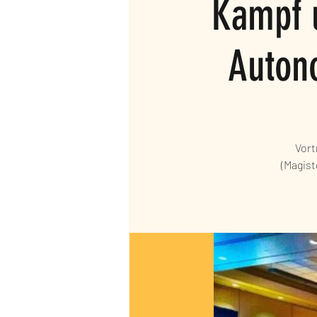
Kampf 
Autono
Vort
(Magist