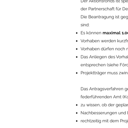
Der Aktionsfonds ist spe
der Partnerschaft für 
Die Beantragung ist geg
sind:
Es können
maximal 1.0
Vorhaben werden kurzfr
Vorhaben dürfen noch 
Das Anliegen des Vorha
entsprechen (siehe Förd
Projektträger muss zwi
Das Antragsverfahren g
federführenden Amt (K
zu wissen, ob der gepla
Nachbesserungen und B
rechtzeitig mit dem Pro