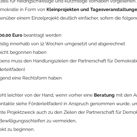
ziell für niedrigschwellige und kurzfristige Vorhaben vorgesehen
Demokratie in Form von
Kleinprojekten und Tagesveranstaltung
enüber einem Einzelprojekt deutlich einfacher, sofern die folge
00,00 Euro
beantragt werden
istig innerhalb von 12 Wochen umgesetzt und abgerechnet
nicht begonnen haben
bens muss den Handlungszielen der Partnerschaft für Demokratie
erleitfaden)
ngend eine Rechtsform haben
eht leichter von der Hand, wenn vorher eine
Beratung
mit den A
ontakte siehe Förderleitfaden) in Anspruch genommen wurde, u
nte Projektzweck auch zu den Zielen der Partnerschaft für Demokr
ewilligungsschleifen zu vermeiden,
jekt zu beginnen.