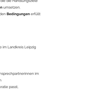
, die die Handlungsziele
en
umsetzen.
nden
Bedingungen
erfüllt
 im Landkreis Leipzig
nsprechpartnerinnen im
m
atie passt,