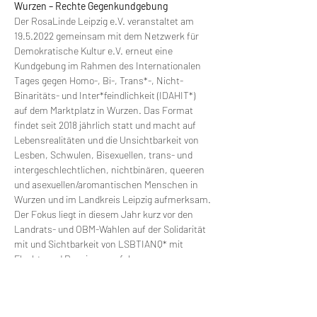
Wurzen – Rechte Gegenkundgebung
Der RosaLinde Leipzig e.V. veranstaltet am 
19.5.2022 gemeinsam mit dem Netzwerk für 
Demokratische Kultur e.V. erneut eine 
Kundgebung im Rahmen des Internationalen 
Tages gegen Homo-, Bi-, Trans*-, Nicht-
Binaritäts- und Inter*feindlichkeit (IDAHIT*) 
auf dem Marktplatz in Wurzen. Das Format 
findet seit 2018 jährlich statt und macht auf 
Lebensrealitäten und die Unsichtbarkeit von 
Lesben, Schwulen, Bisexuellen, trans- und 
intergeschlechtlichen, nichtbinären, queeren 
und asexuellen/aromantischen Menschen in 
Wurzen und im Landkreis Leipzig aufmerksam.
Der Fokus liegt in diesem Jahr kurz vor den 
Landrats- und OBM-Wahlen auf der Solidarität 
mit und Sichtbarkeit von LSBTIANQ* mit 
Flucht- und Rassismuserfahrungen.
Seit dem 11.5.2022 ist uns bekannt, dass 
rechte Gruppierungen aus dem Umfeld der 
Jungen Nationalisten am gleichen Tag zur 