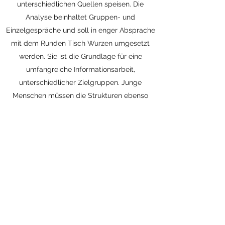
unterschiedlichen Quellen speisen. Die
Analyse beinhaltet Gruppen- und
Einzelgespräche und soll in enger Absprache
mit dem Runden Tisch Wurzen umgesetzt
werden. Sie ist die Grundlage für eine
umfangreiche Informationsarbeit,
unterschiedlicher Zielgruppen. Junge
Menschen müssen die Strukturen ebenso
verstehen, wie Erwachsene, um nicht in diese
zu geraten bzw. sich von diesen täuschen zu
lassen.
Ort der Umsetzung:
Wurzen und Wurzener
Land
Hauptzielgruppe/Alter:
Jugendliche und
Erwachsene
Teilnehmer/-Innenzahl: 50 + 500 (indirekt)