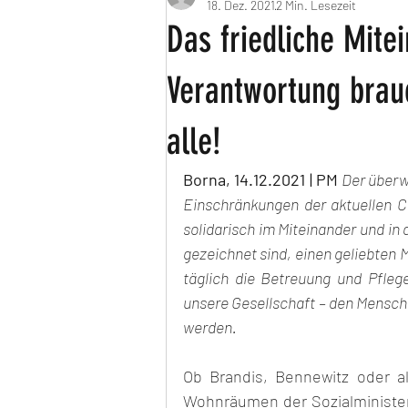
18. Dez. 2021
2 Min. Lesezeit
Das friedliche Mite
Verantwortung brau
alle!
Borna, 14.12.2021 | PM 
Der überw
Einschränkungen der aktuellen C
solidarisch im Miteinander und in 
gezeichnet sind, einen geliebten 
täglich die Betreuung und Pfleg
unsere Gesellschaft – den Mensch
werden.
Ob Brandis, Bennewitz oder a
Wohnräumen der Sozialministe