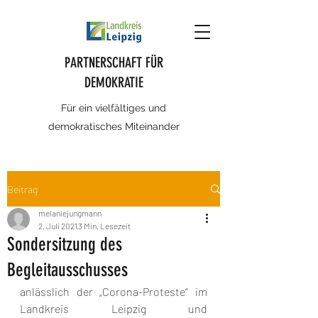
PARTNERSCHAFT FÜR
DEMOKRATIE
Für ein vielfältiges und
demokratisches Miteinander
Beitrag
melaniejungmann
2. Juli 2021
3 Min. Lesezeit
Sondersitzung des
Begleitausschusses
anlässlich der „Corona-Proteste“ im 
Landkreis Leipzig und 