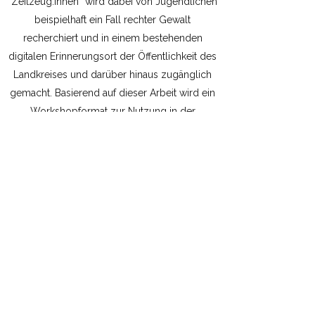
“Zeitzeug:innen” wird dabei von Jugendlichen
beispielhaft ein Fall rechter Gewalt
recherchiert und in einem bestehenden
digitalen Erinnerungsort der Öffentlichkeit des
Landkreises und darüber hinaus zugänglich
gemacht. Basierend auf dieser Arbeit wird ein
Workshopformat zur Nutzung in der
politischen Bildung entwickelt.
Ort(e) der Umsetzung:
Landkreis Leipzig,
insbesondere Schulen und Jugendgruppen
Hauptzielgruppe/Alter:
Jugendliche bis 27
Jahre, betroffene rechter Gewalt und ihre
Unterstützer:innen
Art der Maßnahme:
pädagogisches
Angebot