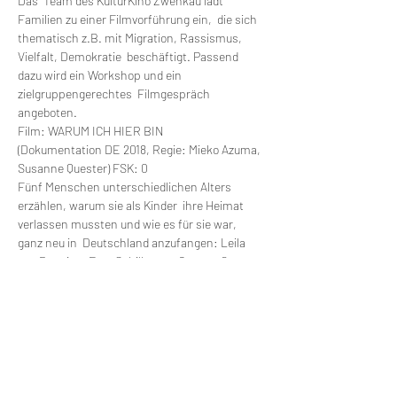
Das  Team des KulturKino Zwenkau lädt 
Familien zu einer Filmvorführung ein,  die sich 
thematisch z.B. mit Migration, Rassismus, 
Vielfalt, Demokratie  beschäftigt. Passend 
dazu wird ein Workshop und ein 
zielgruppengerechtes  Filmgespräch 
angeboten.
Film: WARUM ICH HIER BIN
(Dokumentation DE 2018, Regie: Mieko Azuma, 
Susanne Quester) FSK: 0
Fünf Menschen unterschiedlichen Alters 
erzählen, warum sie als Kinder  ihre Heimat 
verlassen mussten und wie es für sie war, 
ganz neu in  Deutschland anzufangen: Leila 
aus Bosnien, Frau Schiller aus Ostpreußen, 
 Lena aus Japan, Cacau aus Brasilien und 
Ahmad aus Syrien. Altersgerecht  auf 
Augenhöhe und mit wunderschönen 
Animationen führt der  Dokumentarfilm durch 
Gemeinsamkeiten und Unterschiede des 
Neuankommens  in Deutschland.
Veranstalter: 
KulturKino Zwenkau e.V.