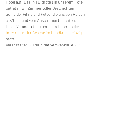
Hotel auf: Das INTERhotel! In unserem Hotel 
betreten wir Zimmer voller Geschichten, 
Gemälde, Filme und Fotos, die uns von Reisen 
erzählen und vom Ankommen berichten.
Diese Veranstaltung findet im Rahmen der 
Interkulturellen Woche im Landkreis Leipzig
statt.
Veranstalter: kulturinitiative zwenkau e.V. / 
KulturKino zwenkau
Homepage: 
www.kulturkino-zwenkau.de
Ort der Veranstaltung: Hugo-Haase-Straße 9, 
04442 Zwenkau
Bitte achten Sie bei der Teilnahme auf die vor 
Ort geltenden Hygienemaßnahmen.
Diese Veranstaltung teilen