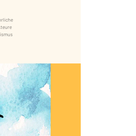
hrliche
kteure
sismus