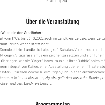
Landkreis Leipzig
Über die Veranstaltung
le Woche in den Starlöchern
Zeit vom 17.09. bis 03.10.2022 auch im Landkreis Leipzig, wenn zeit
rkulturellen Woche stattfindet.
Demokratie im Landkreis Leipzig ruft Schulen, Vereine oder Initiat
 gegen Alltagsrassismus ein Zeichen zu setzten und sich für eine
überlegen, wie sie Bürger/-Innen „raus aus ihrer Bubble“ holen m
em integrativen Kaffee, einer Ausstellung oder einem Theaterstück
 Interkulturellen Woche zu ermutigen „Schubladen aufzumachen“
Demokratie im Landkreis Leipzig wird gefördert durch das Bundespro
hsen und dem Landkreis Leipzig. 
Programmplan