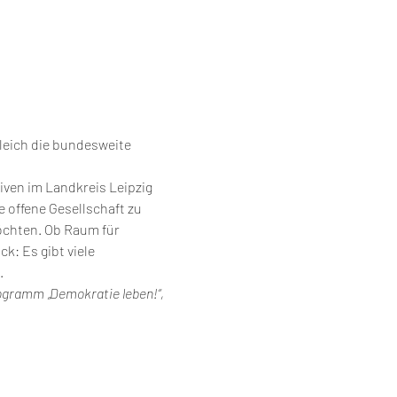
gleich die bundesweite 
iven im Landkreis Leipzig 
 offene Gesellschaft zu 
öchten. Ob Raum für 
: Es gibt viele 
.
gramm „Demo­kratie leben!“, 