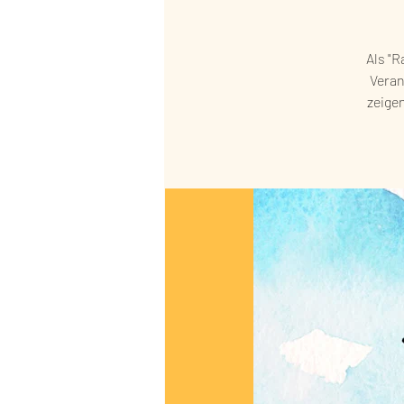
Als "R
Veran
zeige