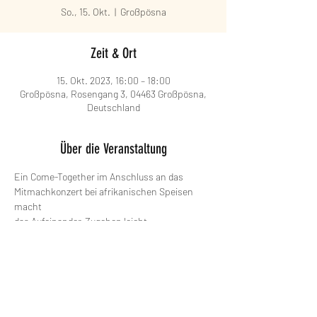
So., 15. Okt.
  |  
Großpösna
Zeit & Ort
15. Okt. 2023, 16:00 – 18:00
Großpösna, Rosengang 3, 04463 Großpösna,
Deutschland
Über die Veranstaltung
Ein Come-Together im Anschluss an das 
Mitmachkonzert bei afrikanischen Speisen 
macht
das Aufeinander-Zugehen leicht.
Diese Veranstaltung teilen