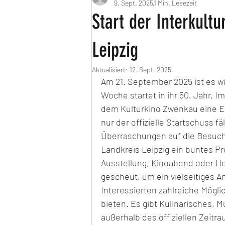
9. Sept. 2025
1 Min. Lesezeit
Start der Interkult
Leipzig
Aktualisiert:
12. Sept. 2025
Am 21. September 2025 ist es wi
Woche startet in ihr 50. Jahr. I
dem Kulturkino Zwenkau eine Er
nur der offizielle Startschuss fä
Überraschungen auf die Besuche
Landkreis Leipzig ein buntes P
Ausstellung, Kinoabend oder Ho
gescheut, um ein vielseitiges A
Interessierten zahlreiche Mögl
bieten. Es gibt Kulinarisches, 
außerhalb des offiziellen Zeitr