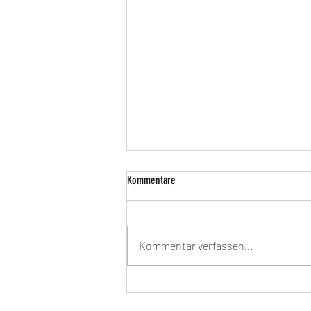
Kommentare
Kommentar verfassen...
Partnerschaft für Demokratie beim Tag de
Begegnung – Mittendrin in Markkleeberg