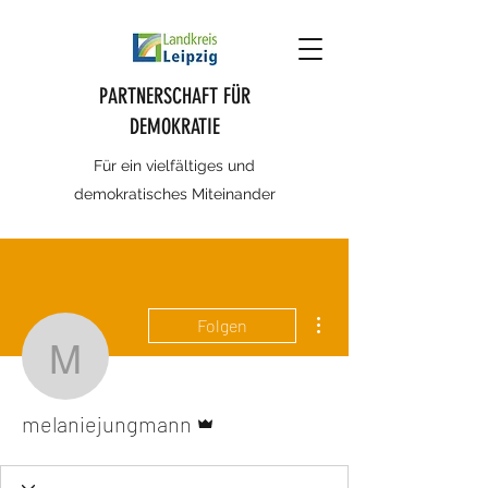
PARTNERSCHAFT FÜR
DEMOKRATIE
Für ein vielfältiges und
demokratisches Miteinander
Weitere Optionen
Folgen
melaniejungmann
Administrator
melaniejungmann