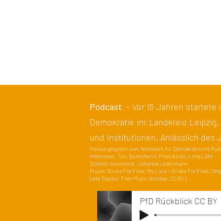
Podcast
- V
or 15 Jahren startete
Demokratie im Landkreis Leipzig.
und Institutionen. Anlässlich des
Herausgegeben von: Netzwerk für Demokratische Kultu
Interviews, Ton, Sprecherin, Produktion: Lena Löhr
Schnitt-Assistenz: Johanna Ledermann
Musik: Broke For Free: My Luck - Broke For Free: Onl
(alle Tracks: Free Music Archive, CC BY)
PfD Rückblick CC BY