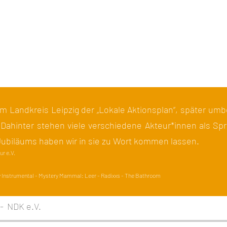
 im Landkreis Leipzig der „Lokale Aktionsplan“, später umb
 Dahinter stehen viele verschiedene Akteur*innen als Spr
 Jubiläums haben wir in sie zu Wort kommen lassen.
r e.V.
y Instrumental - Mystery Mammal: Leer - Radixxs - The Bathroom
NDK e.V.