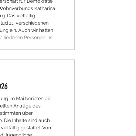
erschaft für Demokratie
Wohnverbunds Katharina
. Das vielfältig
 lud zu verschiedenen
ng ein. Auch wir hatten
schiedenen Personen ins
nd den Nachmittag
n. Vielen Dank an den
 von Bora.
026
ung im Mai berieten die
tellten Anträge des
 stimmten über
 Die Inhalte sind auch
vielfältig gestaltet. Von
nd Jugendliche,