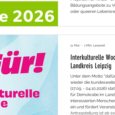
Bildungsangebote zu 
oder queeren Lebensreal
gemeinsamen Projekten 
Stadtentwicklung anregen
vertreten. Die über den
11. Mai
1 Min. Lesezeit
Interkulturelle W
Landkreis Leipzig
Unter dem Motto "dafür!
wieder die bundesweite
(27.09. - 04.10.2026) sta
für Demokratie im Landkr
interessierten Menschen
ein und fördert Veranst
Antragstellung ist ab so