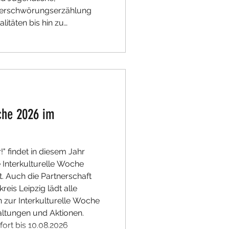
Verschwörungserzählung
itäten bis hin zu
die zu einer aktiven
 sollen, ist alles
 Projektfonds geförderten
oche 2026 im
" findet in diesem Jahr
 Interkulturelle Woche
tt. Auch die Partnerschaft
eis Leipzig lädt alle
 zur Interkulturelle Woche
altungen und Aktionen.
fort bis 10.08.2026