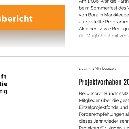
Am 19.06. war die Partn
beim Sommerfest des 
von Bora in Markkleeberg
aufgestellte Programm
Aktionen sowie Begegnu
die Möglichkeit mit ver
Gespräch zu kommen u
gemeinsam zu verbringe
Wohnverbund Katharina
1. Juli
1 Min. Lesezeit
Projektvorhaben 2
Bei unserer Bündnissitz
Mitglieder über die ges
Einzelprojektfonds und
Förderempfehlungen ab.
dieses Jahr wieder sehr 
Projekten für Kinder- u